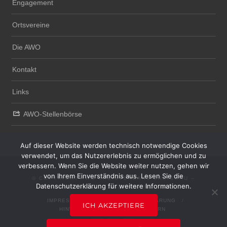
Engagement
Ortsvereine
Die AWO
Kontakt
Links
AWO-Stellenbörse
Auf dieser Website werden technisch notwendige Cookies
verwendet, um das Nutzererlebnis zu ermöglichen und zu
verbessern. Wenn Sie die Website weiter nutzen, gehen wir
von Ihrem Einverständnis aus. Lesen Sie die
© COPYRIGHT AWO KREISVERBAND BREISGAU –
Datenschutzerklärung für weitere Informationen.
HOCHSCHWARZWALD UND EMMENDINGEN E.V.
IMPRESSUM
DATENSCHUTZERKLÄRUNG
ICH AKZEPTIERE
HINWEISGEBERSYSTEM
INTERN