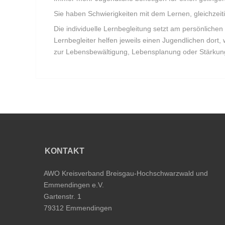
Sie haben Schwierigkeiten mit dem Lernen, gleichzeiti
Die individuelle Lernbegleitung setzt am persönlich
Lernbegleiter helfen jeweils einen Jugendlichen dort, 
zur Lebensbewältigung, Lebensplanung oder Stärkung 
KONTAKT
AWO Kreisverband Breisgau-Hochschwarzwald und
Emmendingen e.V.
Gartenstr. 1
79312 Emmendingen