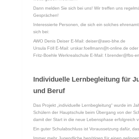
Dann melden Sie sich bei uns! Wir treffen uns regel
Gesprächen!
Interessierte Personen, die sich ein solches ehrena
sich bei:
AWO Denis Deiser E-Mail: deiser@awo-bhe.de
Ursula Föll E-Mail: urskar.foellmann@t-online.de oder
Fritz-Boehle Werkrealschule E-Mail: f.brender@fbs
Individuelle Lernbegleitung für
und Beruf
Das Projekt „individuelle Lernbegleitung“ wurde im J
Schülern der Hauptschule beim Übergang von der Schu
damit der Start in die neue Lebensphase erfolgreich v
Ein guter Schulabschluss ist Voraussetzung dafür, da
Immer mehr Jugendliche benötigen für einen gelinge