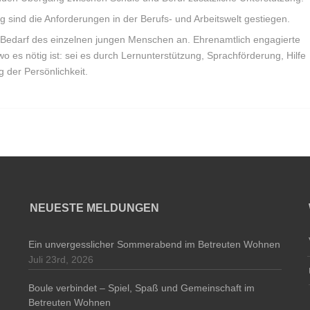
g sind die Anforderungen in der Berufs- und Arbeitswelt gestiegen.
en Bedarf des einzelnen jungen Menschen an. Ehrenamtlich engagierte
wo es nötig ist: sei es durch Lernunterstützung, Sprachförderung, Hilfe
der Persönlichkeit.
NEUESTE MELDUNGEN
Ein unvergesslicher Sommerabend im Betreuten Wohnen
Juli 23rd, 2026
Boule verbindet – Spiel, Spaß und Gemeinschaft im
Betreuten Wohnen