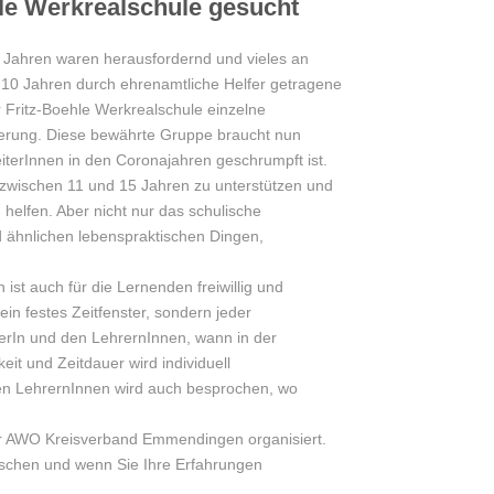
hle Werkrealschule gesucht
n Jahren waren herausfordernd und vieles an
er 10 Jahren durch ehrenamtliche Helfer getragene
r Fritz-Boehle Werkrealschule einzelne
ierung. Diese bewährte Gruppe braucht nun
iterInnen in den Coronajahren geschrumpft ist.
 zwischen 11 und 15 Jahren zu unterstützen und
helfen. Aber nicht nur das schulische
 ähnlichen lebenspraktischen Dingen,
 ist auch für die Lernenden freiwillig und
ein festes Zeitfenster, sondern jeder
erIn und den LehrernInnen, wann in der
eit und Zeitdauer wird individuell
n LehrernInnen wird auch besprochen, wo
der AWO Kreisverband Emmendingen organisiert.
chen und wenn Sie Ihre Erfahrungen