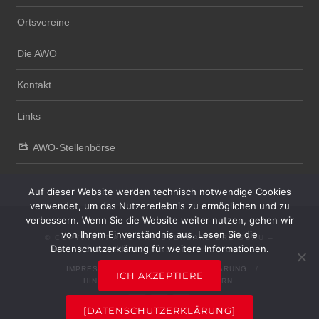
Ortsvereine
Die AWO
Kontakt
Links
AWO-Stellenbörse
Auf dieser Website werden technisch notwendige Cookies
verwendet, um das Nutzererlebnis zu ermöglichen und zu
verbessern. Wenn Sie die Website weiter nutzen, gehen wir
von Ihrem Einverständnis aus. Lesen Sie die
© COPYRIGHT AWO KREISVERBAND BREISGAU –
Datenschutzerklärung für weitere Informationen.
HOCHSCHWARZWALD UND EMMENDINGEN E.V.
IMPRESSUM
DATENSCHUTZERKLÄRUNG
ICH AKZEPTIERE
HINWEISGEBERSYSTEM
INTERN
[DATENSCHUTZERKLÄRUNG]