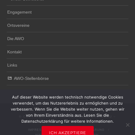
Engagement
Ortsvereine
Die AWO
Kontakt
Links
AWO-Stellenbörse
Auf dieser Website werden technisch notwendige Cookies
verwendet, um das Nutzererlebnis zu ermöglichen und zu
verbessern. Wenn Sie die Website weiter nutzen, gehen wir
von Ihrem Einverständnis aus. Lesen Sie die
© COPYRIGHT AWO KREISVERBAND BREISGAU –
Datenschutzerklärung für weitere Informationen.
HOCHSCHWARZWALD UND EMMENDINGEN E.V.
IMPRESSUM
DATENSCHUTZERKLÄRUNG
ICH AKZEPTIERE
HINWEISGEBERSYSTEM
INTERN