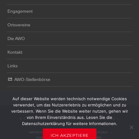
Engagement
Ortsvereine
Die AWO
Kontakt
Links
AWO-Stellenbörse
Auf dieser Website werden technisch notwendige Cookies
verwendet, um das Nutzererlebnis zu ermöglichen und zu
verbessern. Wenn Sie die Website weiter nutzen, gehen wir
von Ihrem Einverständnis aus. Lesen Sie die
© COPYRIGHT AWO KREISVERBAND BREISGAU –
Datenschutzerklärung für weitere Informationen.
HOCHSCHWARZWALD UND EMMENDINGEN E.V.
IMPRESSUM
DATENSCHUTZERKLÄRUNG
ICH AKZEPTIERE
HINWEISGEBERSYSTEM
INTERN