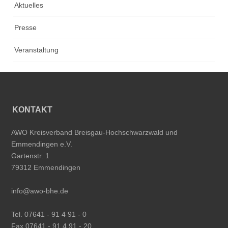
Aktuelles
Presse
Veranstaltung
KONTAKT
AWO Kreisverband Breisgau-Hochschwarzwald und
Emmendingen e.V.
Gartenstr. 1
79312 Emmendingen
info@awo-bhe.de
Tel. 07641 - 91 4 91 - 0
Fax 07641 - 91 4 91 - 20