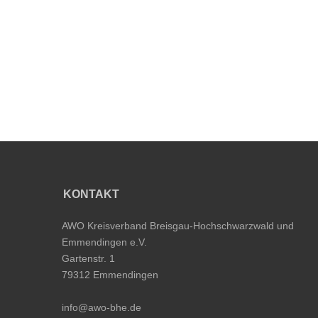
KONTAKT
AWO Kreisverband Breisgau-Hochschwarzwald und
Emmendingen e.V.
Gartenstr. 1
79312 Emmendingen
info@awo-bhe.de