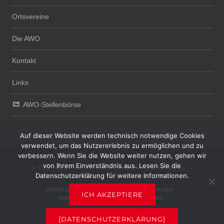
Ortsvereine
Die AWO
Kontakt
Links
AWO-Stellenbörse
Auf dieser Website werden technisch notwendige Cookies
verwendet, um das Nutzererlebnis zu ermöglichen und zu
verbessern. Wenn Sie die Website weiter nutzen, gehen wir
von Ihrem Einverständnis aus. Lesen Sie die
© COPYRIGHT AWO KREISVERBAND BREISGAU –
Datenschutzerklärung für weitere Informationen.
HOCHSCHWARZWALD UND EMMENDINGEN E.V.
IMPRESSUM
DATENSCHUTZERKLÄRUNG
ICH AKZEPTIERE
HINWEISGEBERSYSTEM
INTERN
[DATENSCHUTZERKLÄRUNG]