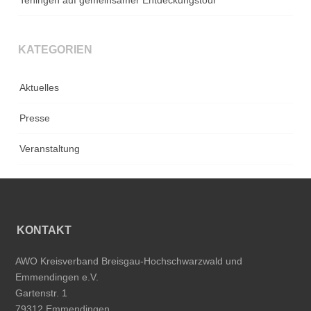
Teningen auf gemeinsamer Entdeckungstour
KATEGORIEN
Aktuelles
Presse
Veranstaltung
KONTAKT
AWO Kreisverband Breisgau-Hochschwarzwald und
Emmendingen e.V.
Gartenstr. 1
79312 Emmendingen