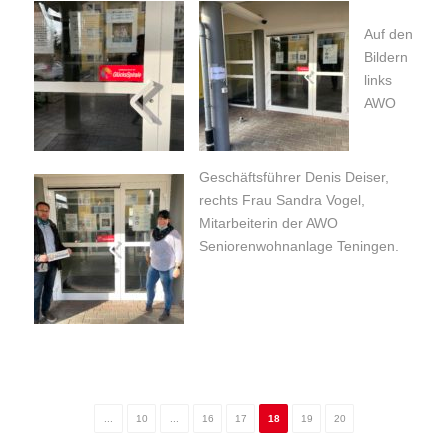
Auf den
Bildern
links
AWO
Geschäftsführer Denis Deiser,
rechts Frau Sandra Vogel,
Mitarbeiterin der AWO
Seniorenwohnanlage Teningen.
...
10
...
16
17
18
19
20