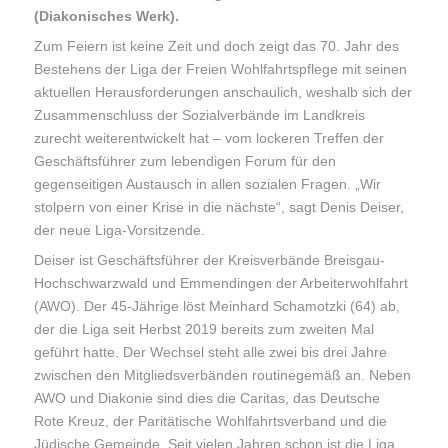
(Diakonisches Werk).
Zum Feiern ist keine Zeit und doch zeigt das 70. Jahr des
Bestehens der Liga der Freien Wohlfahrtspflege mit seinen
aktuellen Herausforderungen anschaulich, weshalb sich der
Zusammenschluss der Sozialverbände im Landkreis
zurecht weiterentwickelt hat – vom lockeren Treffen der
Geschäftsführer zum lebendigen Forum für den
gegenseitigen Austausch in allen sozialen Fragen. „Wir
stolpern von einer Krise in die nächste“, sagt Denis Deiser,
der neue Liga-Vorsitzende.
Deiser ist Geschäftsführer der Kreisverbände Breisgau-
Hochschwarzwald und Emmendingen der Arbeiterwohlfahrt
(AWO). Der 45-Jährige löst Meinhard Schamotzki (64) ab,
der die Liga seit Herbst 2019 bereits zum zweiten Mal
geführt hatte. Der Wechsel steht alle zwei bis drei Jahre
zwischen den Mitgliedsverbänden routinegemäß an. Neben
AWO und Diakonie sind dies die Caritas, das Deutsche
Rote Kreuz, der Paritätische Wohlfahrtsverband und die
Jüdische Gemeinde. Seit vielen Jahren schon ist die Liga