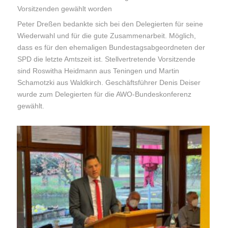
Vorsitzenden gewählt worden
Peter Dreßen bedankte sich bei den Delegierten für seine
Wiederwahl und für die gute Zusammenarbeit. Möglich,
dass es für den ehemaligen Bundestagsabgeordneten der
SPD die letzte Amtszeit ist. Stellvertretende Vorsitzende
sind Roswitha Heidmann aus Teningen und Martin
Schamotzki aus Waldkirch. Geschäftsführer Denis Deiser
wurde zum Delegierten für die AWO-Bundeskonferenz
gewählt.