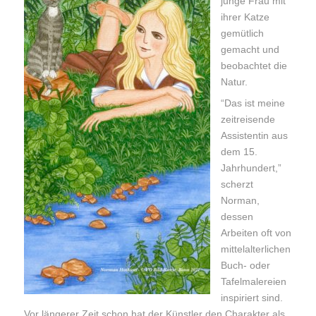
junge Frau mit
ihrer Katze
gemütlich
gemacht und
beobachtet die
Natur.
“Das ist meine
zeitreisende
Assistentin aus
dem 15.
Jahrhundert,”
scherzt
Norman,
dessen
Arbeiten oft von
mittelalterlichen
Buch- oder
Tafelmalereien
inspiriert sind.
Vor längerer Zeit schon hat der Künstler den Charakter als