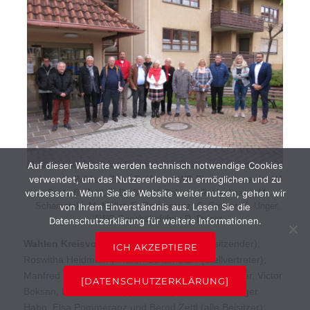
Auf dieser Website werden technisch notwendige Cookies
verwendet, um das Nutzererlebnis zu ermöglichen und zu
v.l.n.r.: S. Baldazs-Ziser, R. Hahn, AWO Ehrenvorsitzender HJ
verbessern. Wenn Sie die Website weiter nutzen, gehen wir
Seeh, B. Zettl, P. Dreßen, V. Boksan, R. Heidmann, M.
Schamotzki, M. Müller, E. Pommeranz, C. Greiner, K. Unger,
von Ihrem Einverständnis aus. Lesen Sie die
AWO Geschäftsführer D. Deiser
Datenschutzerklärung für weitere Informationen.
Wahlen Kreisvorstand:
Peter Dreßen (Vorsitzender);
ICH AKZEPTIERE
Roswitha Heidmann, Martin Schamotzki (Stellvertreter);
Manfred Müller (Schriftführer); Sabine Baldasz-Ziser, Victor
[DATENSCHUTZERKLÄRUNG]
Boksan, Dietrich Elchlepp, Christoph Greiner, Rüdiger
Hahn, Elsa Pommeranz und Bernd Zettl (alle Beisitzer);