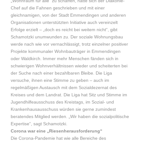
„Wohnraum für alle“ zu schaffen, hatte sich der Diakonie-
Chef auf die Fahnen geschrieben und mit einer
gleichnamigen, von der Stadt Emmendingen und anderen
Organisationen unterstützten Initiative auch vereinzelt
Erfolge erzielt – „doch es reicht bei weitem nicht“, gibt
Schamotzki unumwunden zu. Der soziale Wohnungsbau
werde nach wie vor vernachlässigt, trotz einzelner positiver
Projekte kommunaler Wohnbauträger in Emmendingen
oder Waldkirch. Immer mehr Menschen fänden sich in
schwierigen Wohnverhältnissen wieder und scheiterten bei
der Suche nach einer bezahlbaren Bleibe. Die Liga
versuche, ihnen eine Stimme zu geben – auch im
regelmäßigen Austausch mit dem Sozialdezernat des
Kreises und dem Landrat. Die Liga hat Sitz und Stimme im
Jugendhilfeausschuss des Kreistags, im Sozial- und
Krankenhausausschuss würden sie gerne zumindest
beratendes Mitglied werden. „Wir haben die sozialpolitische
Expertise“, sagt Schamotzki.
Corona war eine „Riesenherausforderung“
Die Corona-Pandemie hat wie alle Bereiche des