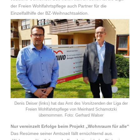
der Freien Wohlfahrtspflege auch Partner für die
Einzelfallhilfe der BZ-Weihnachtsaktion.
Denis Deiser (links) hat das Amt des Vorsitzenden der Liga der
Freien Wohlfahrtspflege von Meinhard Schamotzki
übernommen. Foto: Gerhard Walser
Nur vereinzelt Erfolge beim Projekt „Wohnraum für alle“
Das Resümee seiner Amtszeit fällt ernüchternd aus.